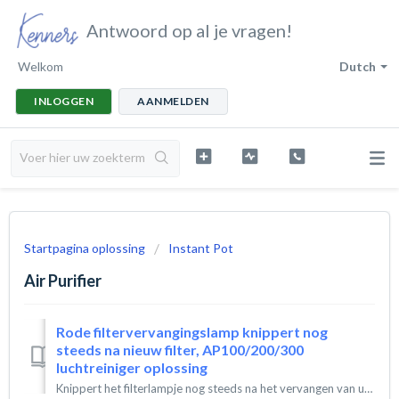
Antwoord op al je vragen!
Welkom
Dutch
INLOGGEN
AANMELDEN
Startpagina oplossing
Instant Pot
Air Purifier
Rode filtervervangingslamp knippert nog
steeds na nieuw filter, AP100/200/300
luchtreiniger oplossing
Knippert het filterlampje nog steeds na het vervangen van uw AP100-filter? Een snelle handmatige reset lost dit in enkele seconden op. De Instant Air Pu...