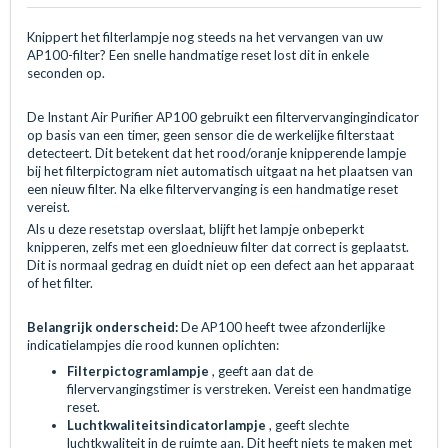
Knippert het filterlampje nog steeds na het vervangen van uw
AP100-filter? Een snelle handmatige reset lost dit in enkele
seconden op.
De Instant Air Purifier AP100 gebruikt een filtervervangingindicator
op basis van een timer, geen sensor die de werkelijke filterstaat
detecteert. Dit betekent dat het rood/oranje knipperende lampje
bij het filterpictogram niet automatisch uitgaat na het plaatsen van
een nieuw filter. Na elke filtervervanging is een handmatige reset
vereist.
Als u deze resetstap overslaat, blijft het lampje onbeperkt
knipperen, zelfs met een gloednieuw filter dat correct is geplaatst.
Dit is normaal gedrag en duidt niet op een defect aan het apparaat
of het filter.
Belangrijk onderscheid:
De AP100 heeft twee afzonderlijke
indicatielampjes die rood kunnen oplichten:
Filterpictogramlampje
, geeft aan dat de
filervervangingstimer is verstreken. Vereist een handmatige
reset.
Luchtkwaliteitsindicatorlampje
, geeft slechte
luchtkwaliteit in de ruimte aan. Dit heeft niets te maken met