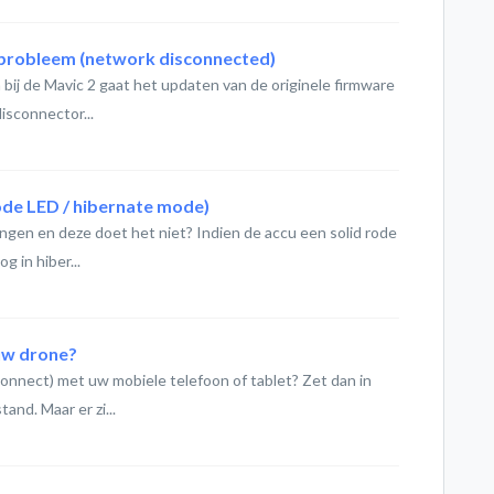
 probleem (network disconnected)
 bij de Mavic 2 gaat het updaten van de originele firmware
isconnector...
rode LED / hibernate mode)
gen en deze doet het niet? Indien de accu een solid rode
g in hiber...
uw drone?
connect) met uw mobiele telefoon of tablet? Zet dan in
and. Maar er zi...