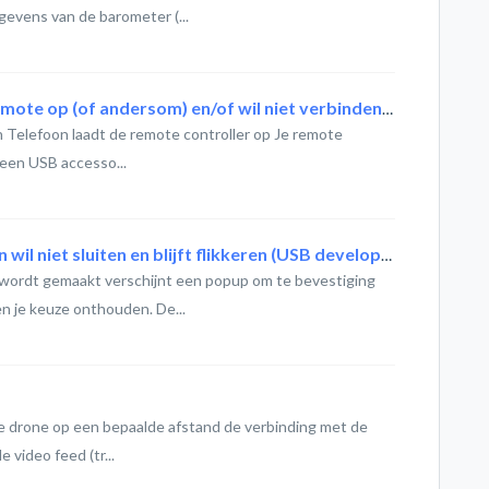
gevens van de barometer (...
USB (OTG) modus: telefoon laad remote op (of andersom) en/of wil niet verbinden (Android)
 Telefoon laadt de remote controller op Je remote
 een USB accesso...
USB-accessoire pop-up op telefoon wil niet sluiten en blijft flikkeren (USB developer mode)
ordt gemaakt verschijnt een popup om te bevestiging
en je keuze onthouden. De...
je drone op een bepaalde afstand de verbinding met de
e video feed (tr...