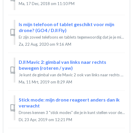
Ma, 17 Dec, 2018 om 11:10 PM
Is mijn telefoon of tablet geschikt voor mijn
drone? (GO4 / DJI Fly)
Er zijn zoveel telefoons en tablets tegenwoordig dat je je misschien afvraagt of jouw mobiele apparaat (telefoon of tablet) wel geschikt is voor je DJI dron...
Za, 22 Aug, 2020 om 9:16 AM
DJI Mavic 2: gimbal van links naar rechts
bewegen (roteren / yaw)
Je kunt de gimbal van de Mavic 2 ook van links naar rechts bewegen (ook wel yaw of gieren genoemd) ondanks dat hier geen knop voor is op de afstandsbedienin...
Ma, 11 Mrt, 2019 om 8:29 AM
Stick mode: mijn drone reageert anders dan ik
verwacht
Drones kennen 3 "stick modes" die je in kunt stellen voor de bediening en besturing van je drone. Je kunt deze modus zelf instellen op jouw voorke...
Di, 23 Apr, 2019 om 12:21 PM