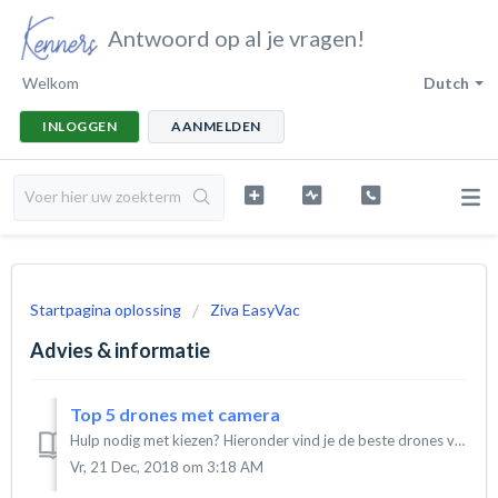
Antwoord op al je vragen!
Welkom
Dutch
INLOGGEN
AANMELDEN
Startpagina oplossing
Ziva EasyVac
Advies & informatie
Top 5 drones met camera
Hulp nodig met kiezen? Hieronder vind je de beste drones van dit moment op een rijtje met hun specifieke eigenschappen. Wat is de beste drone? Dat hangt hel...
Vr, 21 Dec, 2018 om 3:18 AM