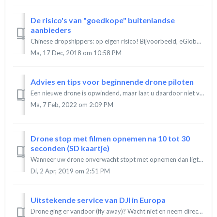
De risico's van "goedkope" buitenlandse
aanbieders
Chinese dropshippers: op eigen risico! Bijvoorbeeld, eGlobal Central is een bedrijf, gevestigd in Hong Kong, dat spullen vanuit China rechtstreeks naar ...
Ma, 17 Dec, 2018 om 10:58 PM
Advies en tips voor beginnende drone piloten
Een nieuwe drone is opwindend, maar laat u daardoor niet verleiden tot overhaaste beslissingen. Het aantal crashes op de eerste dag is helaas erg hoog, e...
Ma, 7 Feb, 2022 om 2:09 PM
Drone stop met filmen opnemen na 10 tot 30
seconden (SD kaartje)
Wanneer uw drone onverwacht stopt met opnemen dan ligt dit vaak aan de SD kaart. Hoewel deze misschien prima werkt in uw laptop, pc of ander apparaat kan uw...
Di, 2 Apr, 2019 om 2:51 PM
Uitstekende service van DJI in Europa
Drone ging er vandoor (fly away)? Wacht niet en neem direct contact op met DJI via chat of e-mail. In garantie gevallen krijg je namelijk gewoon een nieuwe...