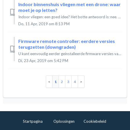
Indoor binnenshuis vliegen met een drone: waar
moet je op letten?
Indoor vliegen: een goed idee? Het botte antwoord is: nee. Onze formele advies is om NOOIT binnen te vliegen met een drone. Daar zijn ze simpelweg niet ...
Do, 11 Apr, 2019 om 8:13 PM
Firmware remote controller: eerdere versies
terugzetten (downgraden)
U kunt eenvoudig eerder geinstalleerde firmware versies van DJI drones terugzetten (downgraden) vanuit de DJI GO4 app. Start de DJI GO4 app op en verbind ...
Di, 23 Apr, 2019 om 5:42 PM
1
2
3
4
Startpagina
Oplossingen
Cookiebeleid