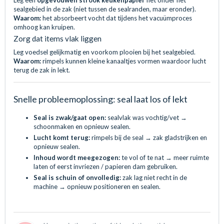
sealgebied in de zak (niet tussen de sealranden, maar eronder).
Waarom:
het absorbeert vocht dat tijdens het vacuümproces
omhoog kan kruipen.
Zorg dat items vlak liggen
Leg voedsel gelijkmatig en voorkom plooien bij het sealgebied.
Waarom:
rimpels kunnen kleine kanaaltjes vormen waardoor lucht
terug de zak in lekt.
Snelle probleemoplossing: seal laat los of lekt
Seal is zwak/gaat open:
sealvlak was vochtig/vet →
schoonmaken en opnieuw sealen.
Lucht komt terug:
rimpels bij de seal → zak gladstrijken en
opnieuw sealen.
Inhoud wordt meegezogen:
te vol of te nat → meer ruimte
laten of eerst invriezen / papieren dam gebruiken.
Seal is schuin of onvolledig:
zak lag niet recht in de
machine → opnieuw positioneren en sealen.