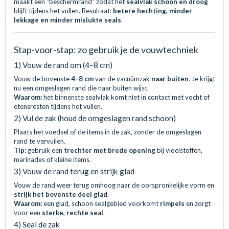
maakt een “beschermrand” zodat het
sealvlak schoon en droog
blijft tijdens het vullen. Resultaat:
betere hechting, minder
lekkage en minder mislukte seals
.
Stap-voor-stap: zo gebruik je de vouwtechniek
1) Vouw de rand om (4–8 cm)
Vouw de bovenste
4–8 cm
van de vacuümzak
naar buiten
. Je krijgt
nu een omgeslagen rand die naar buiten wijst.
Waarom:
het binnenste sealvlak komt niet in contact met vocht of
etensresten tijdens het vullen.
2) Vul de zak (houd de omgeslagen rand schoon)
Plaats het voedsel of de items in de zak, zonder de omgeslagen
rand te vervuilen.
Tip:
gebruik een
trechter met brede opening
bij vloeistoffen,
marinades of kleine items.
3) Vouw de rand terug en strijk glad
Vouw de rand weer terug omhoog naar de oorspronkelijke vorm en
strijk het bovenste deel glad
.
Waarom:
een glad, schoon sealgebied voorkomt
rimpels
en zorgt
voor een
sterke, rechte seal
.
4) Seal de zak