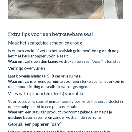
Extra tips voor een betrouwbare seal
Maak het sealgebied schoon en droog
Is er toch vocht of vet op het sealvlak gekomen?
Veeg en droog
het met keukenpapier vóór je sealt.
Waarom:
zelfs een dun laagje vocht kan een seal “open” laten staan.
Vermijd overvullen
Laat bovenin minimaal
5–8 cm
vrije ruimte.
Waarom:
zo is er genoeg ruimte voor een sterke seal en voorkom je
dat inhoud richting de sealbalk wordt gezogen.
Vries natte producten (deels) vooraf in
Voor soep, chili, saus of gemarineerd vlees: vries het eerst (deels) in
op een bakplaat of in een passende bak.
Waarom:
een steviger product voorkomt geknoei en helpt je
machine beter vacumeren zonder vocht in de sealzone.
Gebruik een papieren “dam”
Leg een
opgevouwen strook keukenpapier
net onder het