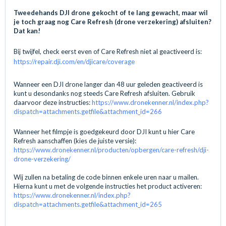
Tweedehands DJI drone gekocht of te lang gewacht, maar wil
je toch graag nog Care Refresh (drone verzekering) afsluiten?
Dat kan!
Bij twijfel, check eerst even of Care Refresh niet al geactiveerd is:
https://repair.dji.com/en/djicare/coverage
Wanneer een DJI drone langer dan 48 uur geleden geactiveerd is
kunt u desondanks nog steeds Care Refresh afsluiten. Gebruik
daarvoor deze instructies:
https://www.dronekenner.nl/index.php?
dispatch=attachments.getfile&attachment_id=266
Wanneer het filmpje is goedgekeurd door DJI kunt u hier Care
Refresh aanschaffen (kies de juiste versie):
https://www.dronekenner.nl/producten/opbergen/care-refresh/dji-
drone-verzekering/
Wij zullen na betaling de code binnen enkele uren naar u mailen.
Hierna kunt u met de volgende instructies het product activeren:
https://www.dronekenner.nl/index.php?
dispatch=attachments.getfile&attachment_id=265