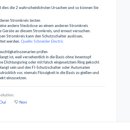
 dies die 2 wahrscheinlichsten Ursachen und so können Sie
deren Stromkreis testen
n eine andere Steckdose an einem anderen Stromkreis
e Geräte an diesem Stromkreis, und erneut versuchen.
ben Stromkreis kann den Schutzschalter auslösen,
ltet werden.
Quelle: Schneider Electric
euchtigkeitsszenarien prüfen
angt ist, weil versehentlich in die Basis ohne Innentopf
e Dichtungsring oder mit falsch eingesetztem Ring gekocht
gelangt sein und den FI-Schutzschalter oder Automaten
ücklich vor, niemals Flüssigkeit in die Basis zu gießen und
ekt einzusetzen.
solution.
Oui
Non