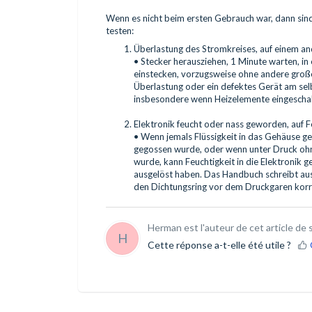
Wenn es nicht beim ersten Gebrauch war, dann sind
testen:
Überlastung des Stromkreises, auf einem an
• Stecker herausziehen, 1 Minute warten, i
einstecken, vorzugsweise ohne andere groß
Überlastung oder ein defektes Gerät am sel
insbesondere wenn Heizelemente eingescha
Elektronik feucht oder nass geworden, auf F
• Wenn jemals Flüssigkeit in das Gehäuse gel
gegossen wurde, oder wenn unter Druck ohn
wurde, kann Feuchtigkeit in die Elektronik 
ausgelöst haben. Das Handbuch schreibt ausdr
den Dichtungsring vor dem Druckgaren korr
Herman est l'auteur de cet article de 
H
Cette réponse a-t-elle été utile ?