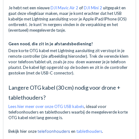
Je hebt net een nieuwe
DJI Mavic Air 2
of
DJI Mini 2
uitgepakt en
gaat deze vliegklaar maken, maar je komt erachter dat het USB
kabeltje met Lightning aansluiting voor je Apple iPad/iPhone (iOS)
ontbreekt. Je kunt 'm nergens vinden in de verpakking en het
(eventueel) meegeleverde tasje.
Geen nood, die zit in je afstandsbediening!
Deze korte OTG kabel met Lightning aansluiting zit verstopt in je
remote controller (zie afbeelding hieronder). Trek de verende klem
voor telefoon/tablet uit, zoals je zou doen wanneer je je telefoon
plaatst. De kabel ligt opgerold op de bodem en zit in de controller
gestoken (met de USB-C connector).
Langere OTG kabel (30 cm) nodig voor drone +
tablethouders?
Lees hier meer over onze OTG USB kabels
, ideaal voor
telefoonhouders en tablethouders waarbij de meegeleverde korte
OTG kabel niet lang genoeg is.
Bekijk hier onze
telefoonhouders
en
tablethouders
.