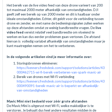
Het bereik van de live video feed van deze drone varieert van 200
tot maximaal 2000 meter afhankelijk van omstandigheden. DJI
geeft zelf een bereik op van 2000 meter en dit is haalbaar onder
ideale omstandigheden. Echter, dit geldt voor de verbinding tussen
drone en zender, en met name de bedieningssignalen zullen werken
op deze afstanden omdat ze weinig bandbreedte vragen. De
live
video feed
vereist relatief veel bandbreedte om vloeiend te
werken en kan dus eerder problemen gaan vertonen. De afstand
hiervan is volledig variabel afhankelijk van omstandigheden maar je
kunt maatregelen nemen om het te verbeteren.
In de volgende artikelen vind je meer informatie over:
Storingsbronnen elimineren:
https://kenners.freshdesk.com/support/solutions/articles/43
000462715-wi-fi-bereik-verbeteren-van-spark-mavic-air
Bereik van drones met Wi-Fi verbinding
https://kenners.freshdesk.com/support/solutions/articles/43
000490091-bereik-mavic-air-is-beperkt-en-afhankelijk-
van-omstandigheden
Mavic Mini niet bedoeld voor zéér grote afstanden
De Mavic Mini is uitgerust met Wi-Fi, welke makkelijker is te
verstoren. Je behaalt dus heel andere resultaten midden in de