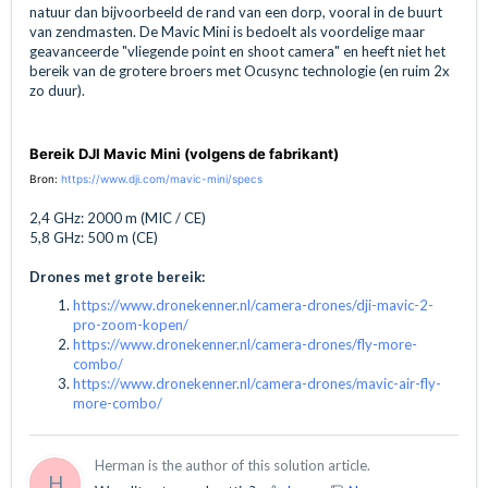
natuur dan bijvoorbeeld de rand van een dorp, vooral in de buurt
van zendmasten. De Mavic Mini is bedoelt als voordelige maar
geavanceerde "vliegende point en shoot camera" en heeft niet het
bereik van de grotere broers met Ocusync technologie (en ruim 2x
zo duur).
Bere
ik DJI Mavic Mini (volgens de fabrikant)
Bron:
https://www.dji.com/mavic-mini/specs
2,4 GHz: 2000 m (MIC / CE)
5,8 GHz: 500 m (CE)
Drones met grote bereik:
https://www.dronekenner.nl/camera-drones/dji-mavic-2-
pro-zoom-kopen/
https://www.dronekenner.nl/camera-drones/fly-more-
combo/
https://www.dronekenner.nl/camera-drones/mavic-air-fly-
more-combo/
Herman is the author of this solution article.
H